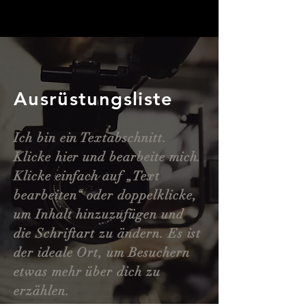
Ausrüstungsliste
Ich bin ein Textabschnitt.
Klicke hier und bearbeite mich.
Klicke einfach auf „Text
bearbeiten“ oder doppelklicke,
um Inhalt hinzuzufügen und
die Schriftart zu ändern. Es ist
der ideale Ort, um Besuchern
etwas mehr über dich zu
erzählen.